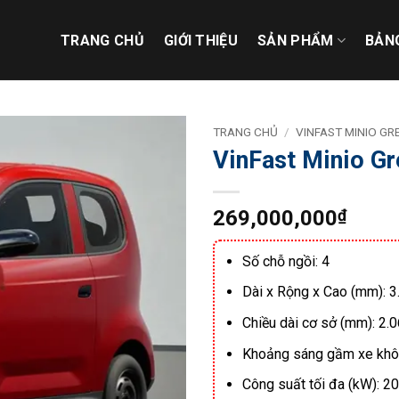
TRANG CHỦ
GIỚI THIỆU
SẢN PHẨM
BẢNG
TRANG CHỦ
/
VINFAST MINIO GR
VinFast Minio G
269,000,000
₫
Số chỗ ngồi: 4
Dài x Rộng x Cao (mm): 3
Chiều dài cơ sở (mm): 2.
Khoảng sáng gầm xe khôn
Công suất tối đa (kW): 20