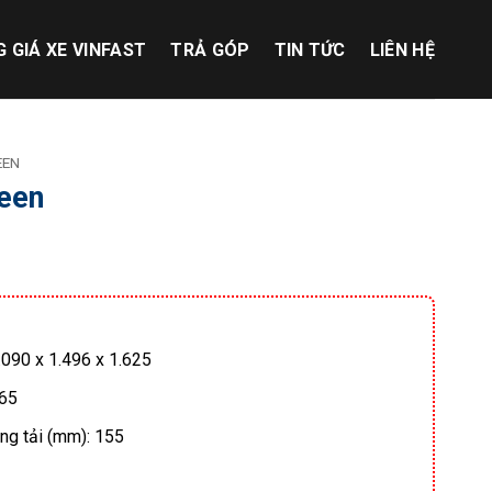
 GIÁ XE VINFAST
TRẢ GÓP
TIN TỨC
LIÊN HỆ
EEN
reen
.090 x 1.496 x 1.625
065
g tải (mm): 155