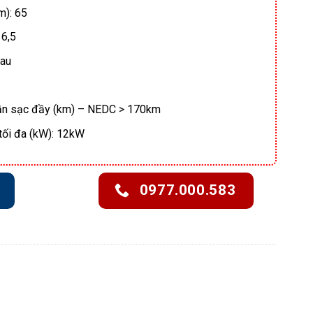
m): 65
 6,5
au
ần sạc đầy (km) – NEDC > 170km
tối đa (kW): 12kW
0977.000.583